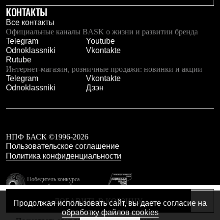
Тапочки
КОНТАКТЫ
Чуни
Уход за обувью
Все контакты
Аксессуары
Официальные каналы BASK о жизни и развитии бренда
Головные уборы
Telegram
Youtube
Шапки
Odnoklassniki
Vkontakte
Балаклавы и маски
Rutube
Кепки и бейсболки
Интернет-магазин, розничные продажи: новинки и акции
Повязки
Telegram
Vkontakte
Шарфы
Odnoklassniki
Дзэн
Панамы
Перчатки и рукавицы
Перчатки
Рукавицы
Носки
НПФ БАСК ©1996-2026
Полезные аксессуары
Пользовательское соглашение
Брелки
Политика конфиденциальности
Ремни
Шевроны
Опушки
Победитель конкурса
лучших брендов России
Термоковрики
Уход за одеждой
резидент технопарка
ДОБАВИТЬ В КОРЗИНУ
Продолжая использовать сайт, вы даете согласие на
В Арктику
Калибр
обработку файлов cookies
Коллекции