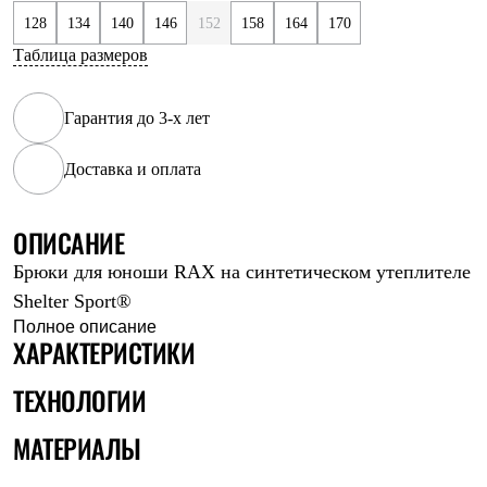
Рубашки
128
134
140
146
152
158
164
170
Футболки
Таблица размеров
Толстовки
Брюки
Термобелье
Гарантия до 3-х лет
Теплое термобелье
Среднее термобелье
Легкое термобелье
Доставка и оплата
Флисовая одежда
Куртки
Брюки
ОПИСАНИЕ
Детская одежда
Утепленная пухом
Брюки для юноши RAX на синтетическом утеплителе
Комбинезоны
Shelter Sport®
Куртки
Брюки
Полное описание
ХАРАКТЕРИСТИКИ
Утепленная синтетикой
Комбинезоны
Куртки
ТЕХНОЛОГИИ
Брюки
Лёгкая одежда
МАТЕРИАЛЫ
Футболки
Толстовки