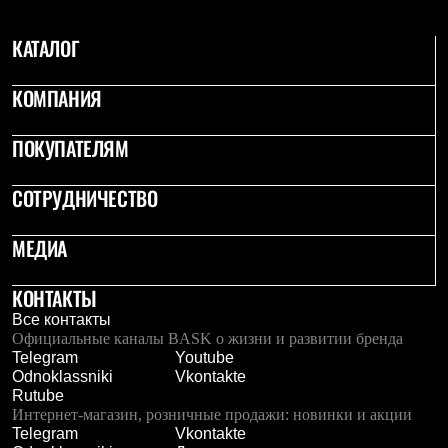
С синтетическим утеплителем
Аксессуары для спальников
КАТАЛОГ
Сумки и баулы
Баулы
Кошельки
КОМПАНИЯ
Сумки
Гермомешки
ПОКУПАТЕЛЯМ
Полезные аксессуары
Книги
Еда
СОТРУДНИЧЕСТВО
Коврики
Обувь
Женская обувь
МЕДИА
Сапоги
Ботинки
КОНТАКТЫ
Мужская обувь
Ботинки
Все контакты
Кроссовки
Официальные каналы BASK о жизни и развитии бренда
Сапоги
Telegram
Youtube
Гамаши и бахилы
Odnoklassniki
Vkontakte
Гамаши
Rutube
Бахилы
Интернет-магазин, розничные продажи: новинки и акции
Тапочки и чуни
Telegram
Vkontakte