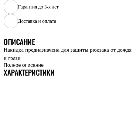
Рубашки
Гарантия до 3-х лет
Футболки
Толстовки
Доставка и оплата
Брюки
Термобелье
Теплое термобелье
ОПИСАНИЕ
Среднее термобелье
Легкое термобелье
Накидка предназначена для защиты рюкзака от дождя
Флисовая одежда
Куртки
и грязи
Брюки
Полное описание
Детская одежда
ХАРАКТЕРИСТИКИ
Утепленная пухом
Комбинезоны
Куртки
Брюки
Утепленная синтетикой
Комбинезоны
Куртки
Брюки
Лёгкая одежда
Футболки
Толстовки