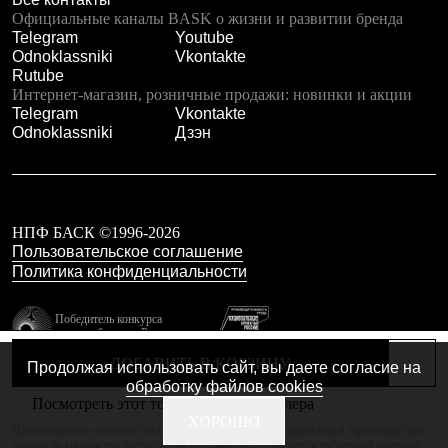
Тапочки
Официальные каналы BASK о жизни и развитии бренда
Чуни
Telegram
Youtube
Уход за обувью
Odnoklassniki
Vkontakte
Аксессуары
Rutube
Головные уборы
Интернет-магазин, розничные продажи: новинки и акции
Шапки
Telegram
Vkontakte
Балаклавы и маски
Odnoklassniki
Дзэн
Кепки и бейсболки
Повязки
Шарфы
Панамы
Перчатки и рукавицы
Перчатки
НПФ БАСК ©1996-2026
Рукавицы
Пользовательское соглашение
Носки
Политика конфиденциальности
Полезные аксессуары
Брелки
Победитель конкурса
Ремни
лучших брендов России
Шевроны
резидент технопарка
Опушки
ДОБАВИТЬ В КОРЗИНУ
Продолжая использовать сайт, вы даете согласие на
Калибр
Термоковрики
обработку файлов cookies
Уход за одеждой
Посмотреть этот товар в каталоге дилера
В Арктику
Сделано в Braind
ХОРОШО
Производитель оставляет за собой право изменять внешний вид и характеристики
Коллекции
товара, не снижая его потребительских свойств. Не является публичной офертой.