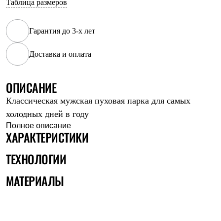
Таблица размеров
Рубашки
Футболки
Толстовки
Гарантия до 3-х лет
Брюки
Термобелье
Доставка и оплата
Теплое термобелье
Среднее термобелье
Легкое термобелье
Флисовая одежда
ОПИСАНИЕ
Куртки
Классическая мужская пуховая парка для самых
Брюки
Детская одежда
холодных дней в году
Утепленная пухом
Полное описание
Комбинезоны
ХАРАКТЕРИСТИКИ
Куртки
Брюки
ТЕХНОЛОГИИ
Утепленная синтетикой
Комбинезоны
МАТЕРИАЛЫ
Куртки
Брюки
Лёгкая одежда
Футболки
Толстовки