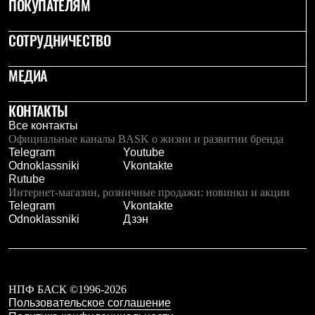
ПОКУПАТЕЛЯМ
С синтетическим утеплителем
Аксессуары для спальников
Сумки и баулы
СОТРУДНИЧЕСТВО
Баулы
Кошельки
МЕДИА
Сумки
Гермомешки
Полезные аксессуары
КОНТАКТЫ
Книги
Все контакты
Еда
Официальные каналы BASK о жизни и развитии бренда
Коврики
Telegram
Youtube
Обувь
Odnoklassniki
Vkontakte
Женская обувь
Rutube
Сапоги
Интернет-магазин, розничные продажи: новинки и акции
Ботинки
Telegram
Vkontakte
Мужская обувь
Odnoklassniki
Дзэн
Ботинки
Кроссовки
Сапоги
Гамаши и бахилы
Гамаши
Бахилы
НПФ БАСК ©1996-2026
Тапочки и чуни
Пользовательское соглашение