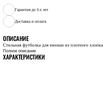
Рубашки
Футболки
Гарантия до 3-х лет
Толстовки
Брюки
Доставка и оплата
Термобелье
Теплое термобелье
Среднее термобелье
ОПИСАНИЕ
Легкое термобелье
Флисовая одежда
Стильная футболка для юноши из плотного хлопка
Куртки
Полное описание
Брюки
ХАРАКТЕРИСТИКИ
Детская одежда
Утепленная пухом
Комбинезоны
Куртки
Брюки
Утепленная синтетикой
Комбинезоны
Куртки
Брюки
Лёгкая одежда
Футболки
Толстовки