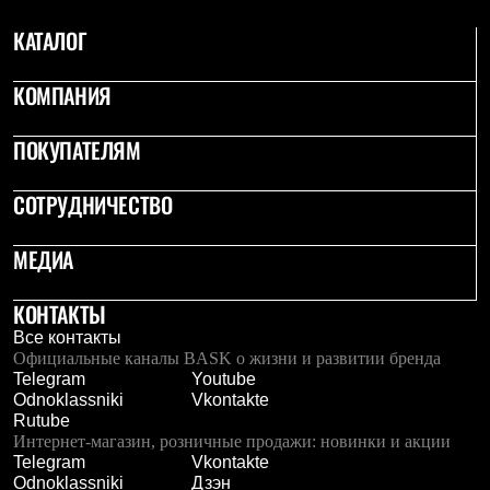
С синтетическим утеплителем
КАТАЛОГ
Аксессуары для спальников
Сумки и баулы
Баулы
КОМПАНИЯ
Кошельки
Сумки
Гермомешки
ПОКУПАТЕЛЯМ
Полезные аксессуары
Книги
СОТРУДНИЧЕСТВО
Еда
Коврики
Обувь
МЕДИА
Женская обувь
Сапоги
Ботинки
КОНТАКТЫ
Мужская обувь
Все контакты
Ботинки
Официальные каналы BASK о жизни и развитии бренда
Кроссовки
Telegram
Youtube
Сапоги
Odnoklassniki
Vkontakte
Гамаши и бахилы
Rutube
Гамаши
Интернет-магазин, розничные продажи: новинки и акции
Бахилы
Telegram
Vkontakte
Тапочки и чуни
Odnoklassniki
Дзэн