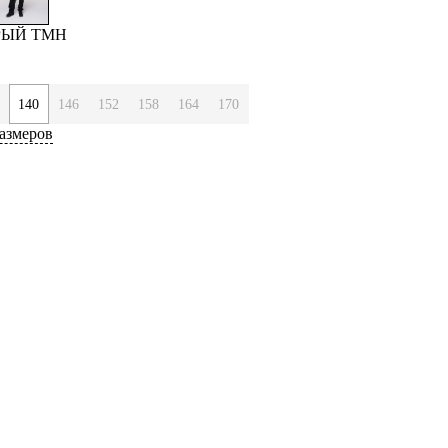
ЕРЫЙ ТМН
140
146
152
158
164
170
азмеров