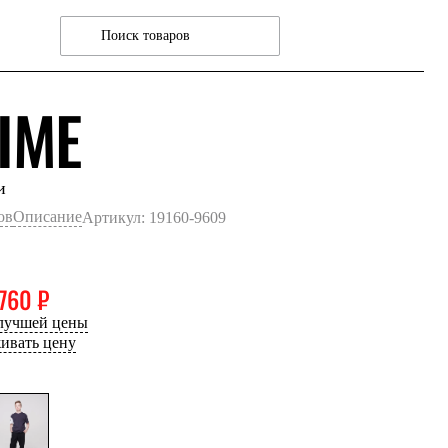
СЕРЫЙ ТМН
IME
и
ов
Описание
Артикул: 19160-9609
760 ₽
 лучшей цены
ивать цену