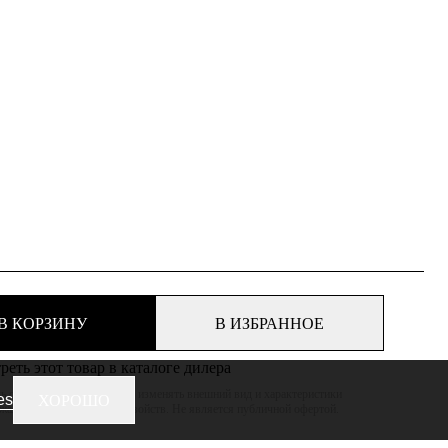
В КОРЗИНУ
В ИЗБРАННОЕ
еть этот товар в каталоге дилера
 оставляет за собой право изменять внешний вид и характеристики
es
ХОРОШО
ижая его потребительских свойств. Не является публичной офертой.