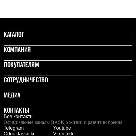
С синтетическим утеплителем
Аксессуары для спальников
Сумки и баулы
Баулы
Кошельки
КАТАЛОГ
Сумки
Гермомешки
Полезные аксессуары
КОМПАНИЯ
Книги
Еда
Коврики
ПОКУПАТЕЛЯМ
Обувь
Женская обувь
СОТРУДНИЧЕСТВО
Сапоги
Ботинки
Мужская обувь
МЕДИА
Ботинки
Кроссовки
Сапоги
КОНТАКТЫ
Гамаши и бахилы
Все контакты
Гамаши
Официальные каналы BASK о жизни и развитии бренда
Бахилы
Telegram
Youtube
Тапочки и чуни
Odnoklassniki
Vkontakte