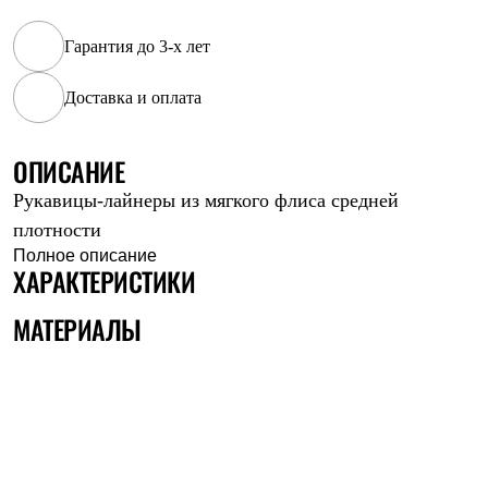
Рубашки
Футболки
Гарантия до 3-х лет
Толстовки
Брюки
Доставка и оплата
Термобелье
Теплое термобелье
Среднее термобелье
ОПИСАНИЕ
Легкое термобелье
Флисовая одежда
Рукавицы-лайнеры из мягкого флиса средней
Куртки
Брюки
плотности
Детская одежда
Полное описание
Утепленная пухом
ХАРАКТЕРИСТИКИ
Комбинезоны
Куртки
МАТЕРИАЛЫ
Брюки
Утепленная синтетикой
Комбинезоны
Куртки
Брюки
Лёгкая одежда
Футболки
Толстовки