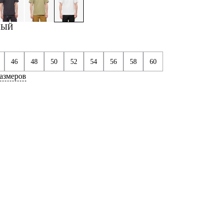
ЛЫЙ
46
48
50
52
54
56
58
60
азмеров