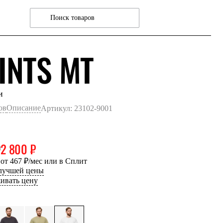
БЕЛЫЙ
INTS MT
и
ов
Описание
Артикул: 23102-9001
₽
2 800 ₽
 от 467 ₽/мес или в Сплит
 лучшей цены
ивать цену