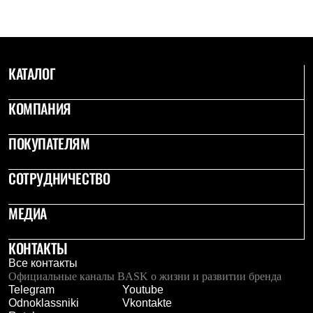
С синтетическим утеплителем
Аксессуары для спальников
Сумки и баулы
Баулы
Кошельки
КАТАЛОГ
Сумки
Гермомешки
Полезные аксессуары
КОМПАНИЯ
Книги
Еда
ПОКУПАТЕЛЯМ
Коврики
Обувь
Женская обувь
СОТРУДНИЧЕСТВО
Сапоги
Ботинки
Мужская обувь
МЕДИА
Ботинки
Кроссовки
КОНТАКТЫ
Сапоги
Гамаши и бахилы
Все контакты
Гамаши
Официальные каналы BASK о жизни и развитии бренда
Бахилы
Telegram
Youtube
Тапочки и чуни
Odnoklassniki
Vkontakte