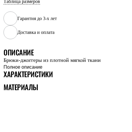
Таблица размеров
Рубашки
Футболки
Толстовки
Гарантия до 3-х лет
Брюки
Термобелье
Доставка и оплата
Теплое термобелье
Среднее термобелье
Легкое термобелье
Флисовая одежда
ОПИСАНИЕ
Куртки
Брюки-джоггеры из плотной мягкой ткани
Брюки
Детская одежда
Полное описание
ХАРАКТЕРИСТИКИ
Утепленная пухом
Комбинезоны
Куртки
МАТЕРИАЛЫ
Брюки
Утепленная синтетикой
Комбинезоны
Куртки
Брюки
Лёгкая одежда
Футболки
Толстовки