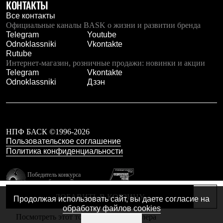
Тапочки
КОНТАКТЫ
Чуни
Все контакты
Уход за обувью
Официальные каналы BASK о жизни и развитии бренда
Аксессуары
Telegram
Youtube
Головные уборы
Odnoklassniki
Vkontakte
Шапки
Rutube
Балаклавы и маски
Интернет-магазин, розничные продажи: новинки и акции
Кепки и бейсболки
Telegram
Vkontakte
Повязки
Odnoklassniki
Дзэн
Шарфы
Панамы
Перчатки и рукавицы
Перчатки
Рукавицы
НПФ БАСК ©1996-2026
Носки
Пользовательское соглашение
Полезные аксессуары
Политика конфиденциальности
Брелки
Ремни
Шевроны
Победитель конкурса
Опушки
лучших брендов России
Термоковрики
резидент технопарка
ДОБАВИТЬ В КОРЗИНУ
Продолжая использовать сайт, вы даете согласие на
Уход за одеждой
Калибр
обработку файлов cookies
В Арктику
Посмотреть этот товар в каталоге дилера
Коллекции