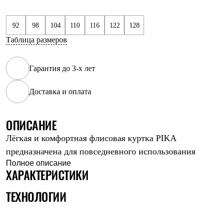
Рубашки
Футболки
92
98
104
110
116
122
128
Толстовки
Брюки
Таблица размеров
Термобелье
Теплое термобелье
Среднее термобелье
Гарантия до 3-х лет
Легкое термобелье
Флисовая одежда
Доставка и оплата
Куртки
Брюки
Детская одежда
Утепленная пухом
ОПИСАНИЕ
Комбинезоны
Лёгкая и комфортная флисовая куртка PIKA
Куртки
Брюки
предназначена для повседневного использования
Утепленная синтетикой
Полное описание
Комбинезоны
ХАРАКТЕРИСТИКИ
Куртки
Брюки
ТЕХНОЛОГИИ
Лёгкая одежда
Футболки
Толстовки