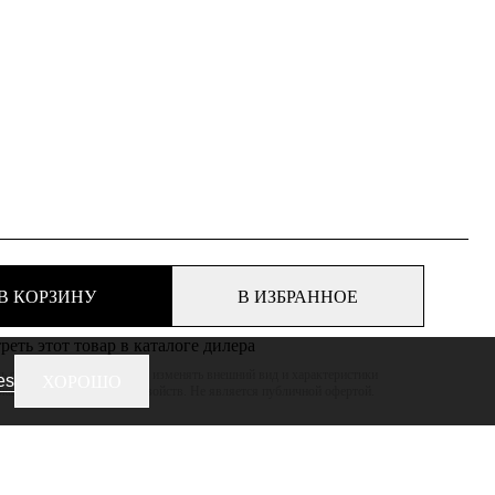
В КОРЗИНУ
В ИЗБРАННОЕ
еть этот товар в каталоге дилера
 оставляет за собой право изменять внешний вид и характеристики
es
ХОРОШО
ижая его потребительских свойств. Не является публичной офертой.