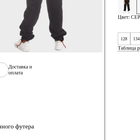
Цвет: С
128
134
Таблица р
Доставка и
оплата
нного футера