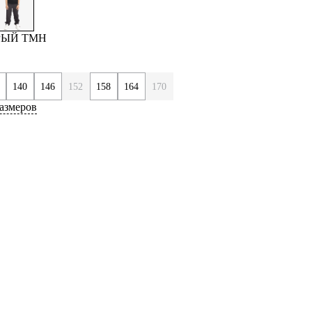
ЕРЫЙ ТМН
140
146
152
158
164
170
азмеров