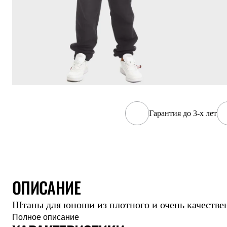
Жилеты
Термобелье
Теплое термобелье
Среднее термобелье
Легкое термобелье
Лёгкая одежда
Футболки
Рубашки
Толстовки
Брюки
Шорты
Женская одежда
Гарантия до 3-х лет
Утепленная пухом
Куртки
Брюки
Жилеты
Утепленная синтетикой
Куртки
ОПИСАНИЕ
Брюки
Штормовая одежда
Куртки
Штаны для юноши из плотного и очень качестве
Софтшелл одежда
Полное описание
Куртки