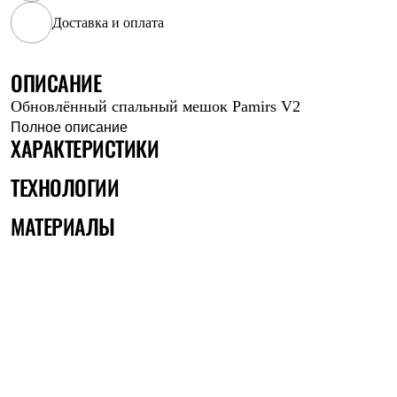
Рубашки
Доставка и оплата
Футболки
Толстовки
Брюки
ОПИСАНИЕ
Термобелье
Теплое термобелье
Обновлённый спальный мешок Pamirs V2
Среднее термобелье
Полное описание
Легкое термобелье
ХАРАКТЕРИСТИКИ
Флисовая одежда
Куртки
ТЕХНОЛОГИИ
Брюки
Детская одежда
Утепленная пухом
МАТЕРИАЛЫ
Комбинезоны
Куртки
Брюки
Утепленная синтетикой
Комбинезоны
Куртки
Брюки
Лёгкая одежда
Футболки
Толстовки