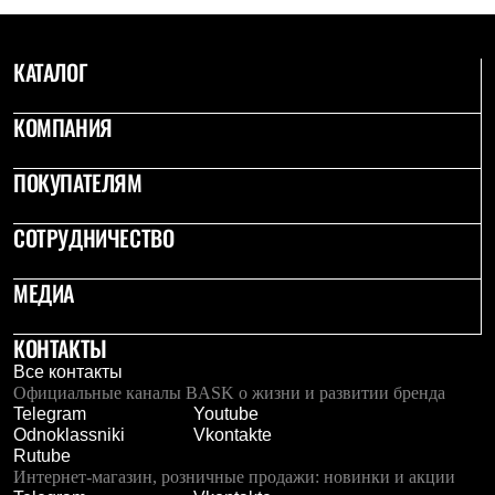
С синтетическим утеплителем
Аксессуары для спальников
Сумки и баулы
КАТАЛОГ
Баулы
Кошельки
Сумки
КОМПАНИЯ
Гермомешки
Полезные аксессуары
ПОКУПАТЕЛЯМ
Книги
Еда
Коврики
СОТРУДНИЧЕСТВО
Обувь
Женская обувь
МЕДИА
Сапоги
Ботинки
Мужская обувь
КОНТАКТЫ
Ботинки
Кроссовки
Все контакты
Сапоги
Официальные каналы BASK о жизни и развитии бренда
Гамаши и бахилы
Telegram
Youtube
Гамаши
Odnoklassniki
Vkontakte
Бахилы
Rutube
Тапочки и чуни
Интернет-магазин, розничные продажи: новинки и акции