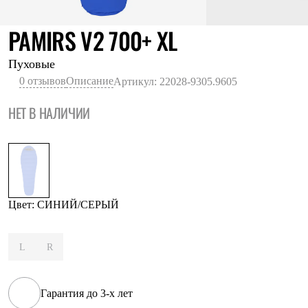
Термобелье
Теплое термобелье
СИНИЙ/СЕРЫ
PAMIRS V2 700+ XL
Среднее термобелье
Легкое термобелье
Лёгкая одежда
Пуховые
Футболки
0 отзывов
Описание
Артикул: 22028-9305.9605
Рубашки
Толстовки
НЕТ В НАЛИЧИИ
Брюки
Шорты
Женская одежда
Утепленная пухом
Куртки
Брюки
Жилеты
Утепленная синтетикой
Цвет: СИНИЙ/СЕРЫЙ
Куртки
Брюки
Штормовая одежда
L
R
Куртки
Софтшелл одежда
Куртки
Брюки
Гарантия до 3-х лет
Лёгкая одежда