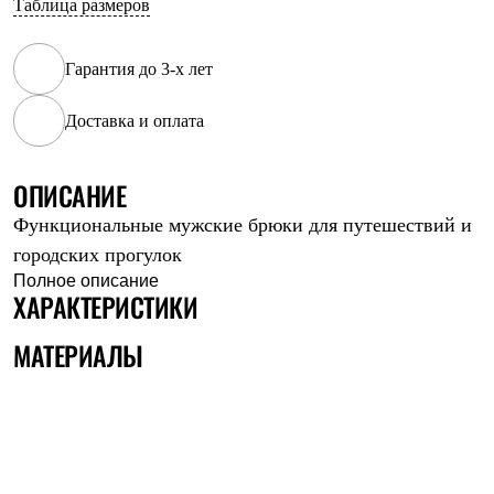
Таблица размеров
Рубашки
Футболки
Толстовки
Гарантия до 3-х лет
Брюки
Термобелье
Доставка и оплата
Теплое термобелье
Среднее термобелье
Легкое термобелье
Флисовая одежда
ОПИСАНИЕ
Куртки
Функциональные мужские брюки для путешествий и
Брюки
Детская одежда
городских прогулок
Утепленная пухом
Полное описание
Комбинезоны
ХАРАКТЕРИСТИКИ
Куртки
Брюки
МАТЕРИАЛЫ
Утепленная синтетикой
Комбинезоны
Куртки
Брюки
Лёгкая одежда
Футболки
Толстовки