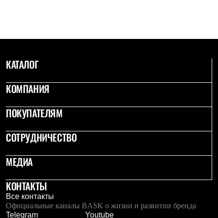
С синтетическим утеплителем
Аксессуары для спальников
Сумки и баулы
Баулы
Кошельки
Сумки
КАТАЛОГ
Гермомешки
Полезные аксессуары
Книги
КОМПАНИЯ
Еда
Коврики
Обувь
ПОКУПАТЕЛЯМ
Женская обувь
Сапоги
СОТРУДНИЧЕСТВО
Ботинки
Мужская обувь
Ботинки
МЕДИА
Кроссовки
Сапоги
Гамаши и бахилы
КОНТАКТЫ
Гамаши
Все контакты
Бахилы
Официальные каналы BASK о жизни и развитии бренда
Тапочки и чуни
Telegram
Youtube