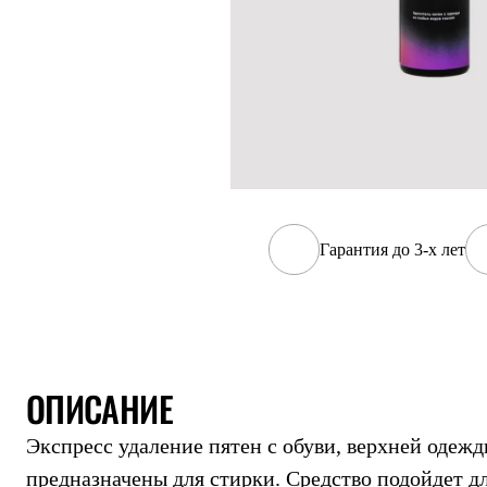
Жилеты
Термобелье
Теплое термобелье
Среднее термобелье
Легкое термобелье
Лёгкая одежда
Футболки
Рубашки
Толстовки
Брюки
Шорты
Женская одежда
Гарантия до 3-х лет
Утепленная пухом
Куртки
Брюки
Жилеты
Утепленная синтетикой
Куртки
Брюки
ОПИСАНИЕ
Штормовая одежда
Куртки
Экспресс удаление пятен с обуви, верхней одежды
Софтшелл одежда
Куртки
предназначены для стирки. Средство подойдет д