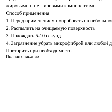
Брюки
жировыми и не жировыми компонентами.
Лёгкая одежда
Рубашки
Способ применения
Футболки
Толстовки
1. Перед применением попробовать на небольшо
Брюки
2. Распылить на очищаемую поверхность
Термобелье
Теплое термобелье
3. Подождать 5-10 секунд
Среднее термобелье
4. Загрязнение убрать микрофиброй или любой 
Легкое термобелье
Флисовая одежда
Повторить при необходимости
Куртки
Полное описание
Брюки
Детская одежда
Утепленная пухом
Комбинезоны
Куртки
Брюки
Утепленная синтетикой
Комбинезоны
Куртки
Брюки
Лёгкая одежда
Футболки