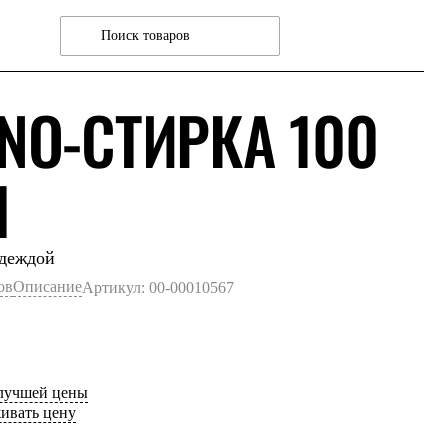
NO-СТИРКА 100
Л
одеждой
ов
Описание
Артикул: 00-00010567
 лучшей цены
ивать цену