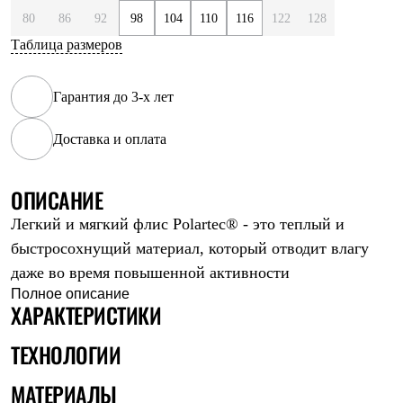
Рубашки
80
86
92
98
104
110
116
122
128
Футболки
Таблица размеров
Толстовки
Брюки
Термобелье
Гарантия до 3-х лет
Теплое термобелье
Среднее термобелье
Легкое термобелье
Доставка и оплата
Флисовая одежда
Куртки
Брюки
ОПИСАНИЕ
Детская одежда
Утепленная пухом
Легкий и мягкий флис Polartec® - это теплый и
Комбинезоны
быстросохнущий материал, который отводит влагу
Куртки
Брюки
даже во время повышенной активности
Утепленная синтетикой
Полное описание
Комбинезоны
ХАРАКТЕРИСТИКИ
Куртки
Брюки
ТЕХНОЛОГИИ
Лёгкая одежда
Футболки
МАТЕРИАЛЫ
Толстовки