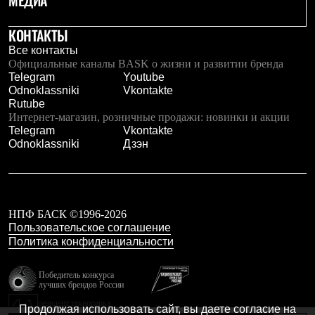
МЕДИА
Тапочки
Чуни
Уход за обувью
КОНТАКТЫ
Аксессуары
Все контакты
Головные уборы
Официальные каналы BASK о жизни и развитии бренда
Шапки
Telegram
Youtube
Балаклавы и маски
Odnoklassniki
Vkontakte
Кепки и бейсболки
Rutube
Повязки
Интернет-магазин, розничные продажи: новинки и акции
Шарфы
Telegram
Vkontakte
Панамы
Odnoklassniki
Дзэн
Перчатки и рукавицы
Перчатки
Рукавицы
Носки
Полезные аксессуары
НПФ БАСК ©1996-2026
Брелки
Пользовательское соглашение
Ремни
Шевроны
Политика конфиденциальности
Опушки
Термоковрики
Победитель конкурса
Уход за одеждой
лучших брендов России
В Арктику
резидент технопарка
Коллекции
Продолжая использовать сайт, вы даете согласие на
Калибр