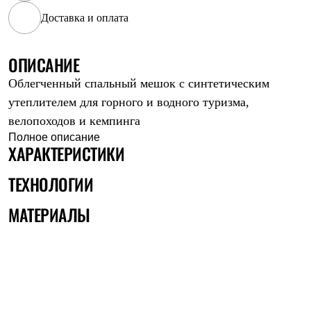
Рубашки
Доставка и оплата
Футболки
Толстовки
Брюки
ОПИСАНИЕ
Термобелье
Теплое термобелье
Облегченный спальный мешок с синтетическим
Среднее термобелье
утеплителем для горного и водного туризма,
Легкое термобелье
Флисовая одежда
велопоходов и кемпинга
Куртки
Полное описание
Брюки
ХАРАКТЕРИСТИКИ
Детская одежда
Утепленная пухом
ТЕХНОЛОГИИ
Комбинезоны
Куртки
МАТЕРИАЛЫ
Брюки
Утепленная синтетикой
Комбинезоны
Куртки
Брюки
Лёгкая одежда
Футболки
Толстовки