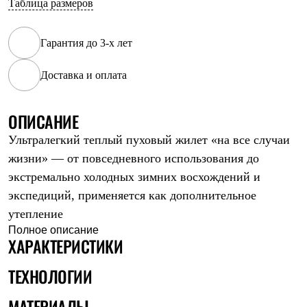
Таблица размеров
Рубашки
Футболки
Толстовки
Гарантия до 3-х лет
Брюки
Термобелье
Доставка и оплата
Теплое термобелье
Среднее термобелье
Легкое термобелье
Флисовая одежда
ОПИСАНИЕ
Куртки
Ультралегкий теплый пуховый жилет «на все случаи
Брюки
Детская одежда
жизни» — от повседневного использования до
Утепленная пухом
экстремально холодных зимних восхождений и
Комбинезоны
Куртки
экспедиций, применяется как дополнительное
Брюки
утепление
Утепленная синтетикой
Полное описание
Комбинезоны
ХАРАКТЕРИСТИКИ
Куртки
Брюки
ТЕХНОЛОГИИ
Лёгкая одежда
Футболки
Толстовки
МАТЕРИАЛЫ