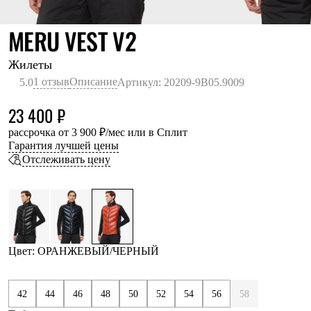
Термобелье
Теплое термобелье
ОРАНЖЕВЫЙ/ЧЁР
MERU VEST V2
Среднее термобелье
Легкое термобелье
Лёгкая одежда
Жилеты
Футболки
1 отзыв
Описание
5.0
Артикул: 20209-9B05.9009
Рубашки
Толстовки
23 400 ₽
Брюки
Шорты
рассрочка от 3 900 ₽/мес или в Сплит
Женская одежда
Гарантия лучшей цены
Утепленная пухом
Отслеживать цену
Куртки
Брюки
Жилеты
Утепленная синтетикой
Куртки
Брюки
Штормовая одежда
Цвет: ОРАНЖЕВЫЙ/ЧЕРНЫЙ
Куртки
Софтшелл одежда
Куртки
42
44
46
48
50
52
54
56
58
Брюки
Лёгкая одежда