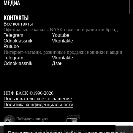
Тапочки
МЕДИА
Чуни
Уход за обувью
КОНТАКТЫ
Аксессуары
Головные уборы
Все контакты
Шапки
Официальные каналы BASK о жизни и развитии бренда
Балаклавы и маски
Telegram
Youtube
Кепки и бейсболки
Odnoklassniki
Vkontakte
Повязки
Rutube
Шарфы
Интернет-магазин, розничные продажи: новинки и акции
Панамы
Telegram
Vkontakte
Перчатки и рукавицы
Odnoklassniki
Дзэн
Перчатки
Рукавицы
Носки
Полезные аксессуары
Брелки
НПФ БАСК ©1996-2026
Ремни
Пользовательское соглашение
Шевроны
Политика конфиденциальности
Опушки
Термоковрики
Уход за одеждой
Победитель конкурса
лучших брендов России
В Арктику
Коллекции
резидент технопарка
ДОБАВИТЬ В КОРЗИНУ