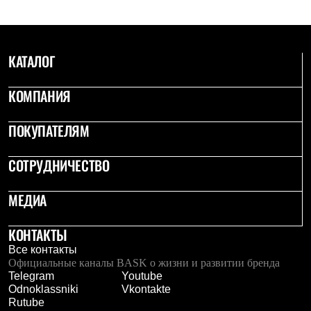
С синтетическим утеплителем
Аксессуары для спальников
Сумки и баулы
Баулы
КАТАЛОГ
Кошельки
Сумки
Гермомешки
КОМПАНИЯ
Полезные аксессуары
Книги
ПОКУПАТЕЛЯМ
Еда
Коврики
Обувь
СОТРУДНИЧЕСТВО
Женская обувь
Сапоги
Ботинки
МЕДИА
Мужская обувь
Ботинки
КОНТАКТЫ
Кроссовки
Сапоги
Все контакты
Гамаши и бахилы
Официальные каналы BASK о жизни и развитии бренда
Гамаши
Telegram
Youtube
Бахилы
Odnoklassniki
Vkontakte
Тапочки и чуни
Rutube