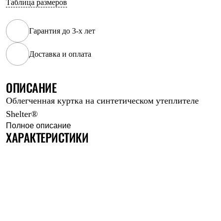
Таблица размеров
Рубашки
Футболки
Толстовки
Гарантия до 3-х лет
Брюки
Термобелье
Доставка и оплата
Теплое термобелье
Среднее термобелье
Легкое термобелье
Флисовая одежда
ОПИСАНИЕ
Куртки
Облегченная куртка на синтетическом утеплителе
Брюки
Детская одежда
Shelter®
Утепленная пухом
Полное описание
Комбинезоны
ХАРАКТЕРИСТИКИ
Куртки
Брюки
Утепленная синтетикой
Комбинезоны
Куртки
Брюки
Лёгкая одежда
Футболки
Толстовки