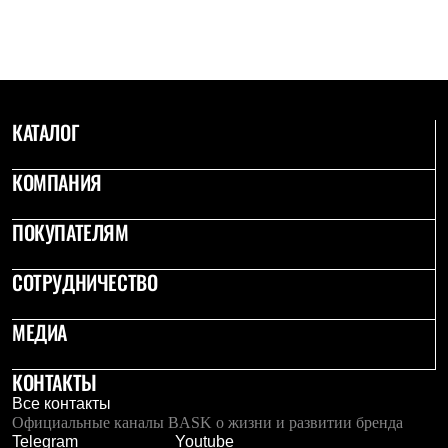
С синтетическим утеплителем
Аксессуары для спальников
Сумки и баулы
Баулы
Кошельки
Сумки
КАТАЛОГ
Гермомешки
Полезные аксессуары
Книги
КОМПАНИЯ
Еда
Коврики
Обувь
ПОКУПАТЕЛЯМ
Женская обувь
Сапоги
СОТРУДНИЧЕСТВО
Ботинки
Мужская обувь
Ботинки
МЕДИА
Кроссовки
Сапоги
Гамаши и бахилы
КОНТАКТЫ
Гамаши
Все контакты
Бахилы
Официальные каналы BASK о жизни и развитии бренда
Тапочки и чуни
Telegram
Youtube