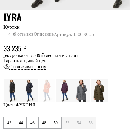
Термобелье
Теплое термобелье
РОЗОВЫЙ
LYRA
Среднее термобелье
Легкое термобелье
Лёгкая одежда
Куртки
Футболки
9 отзывов
Описание
4.9
Артикул: 1506-9C25
Рубашки
Толстовки
33 235 ₽
Брюки
Шорты
рассрочка от 5 539 ₽/мес или в Сплит
Женская одежда
Гарантия лучшей цены
Утепленная пухом
Отслеживать цену
Куртки
Брюки
Жилеты
Утепленная синтетикой
Куртки
Брюки
Штормовая одежда
Цвет: ФУКСИЯ
Куртки
Софтшелл одежда
Куртки
42
44
46
48
50
52
54
56
Брюки
Лёгкая одежда