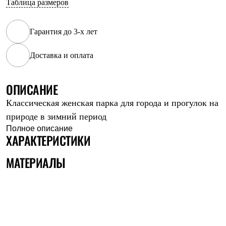
Таблица размеров
Рубашки
Футболки
Толстовки
Гарантия до 3-х лет
Брюки
Термобелье
Доставка и оплата
Теплое термобелье
Среднее термобелье
Легкое термобелье
Флисовая одежда
ОПИСАНИЕ
Куртки
Классическая женская парка для города и прогулок на
Брюки
Детская одежда
природе в зимний период
Утепленная пухом
Полное описание
Комбинезоны
ХАРАКТЕРИСТИКИ
Куртки
Брюки
МАТЕРИАЛЫ
Утепленная синтетикой
Комбинезоны
Куртки
Брюки
Лёгкая одежда
Футболки
Толстовки