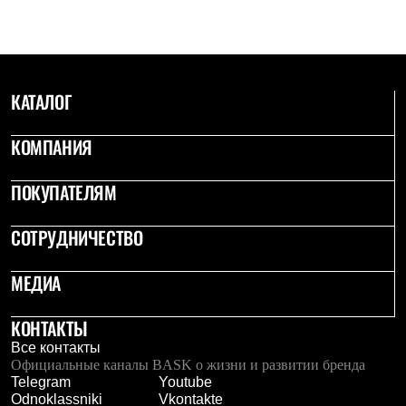
С синтетическим утеплителем
Аксессуары для спальников
Сумки и баулы
Баулы
Кошельки
КАТАЛОГ
Сумки
Гермомешки
Полезные аксессуары
КОМПАНИЯ
Книги
Еда
Коврики
ПОКУПАТЕЛЯМ
Обувь
Женская обувь
СОТРУДНИЧЕСТВО
Сапоги
Ботинки
Мужская обувь
МЕДИА
Ботинки
Кроссовки
Сапоги
КОНТАКТЫ
Гамаши и бахилы
Все контакты
Гамаши
Официальные каналы BASK о жизни и развитии бренда
Бахилы
Telegram
Youtube
Тапочки и чуни
Odnoklassniki
Vkontakte