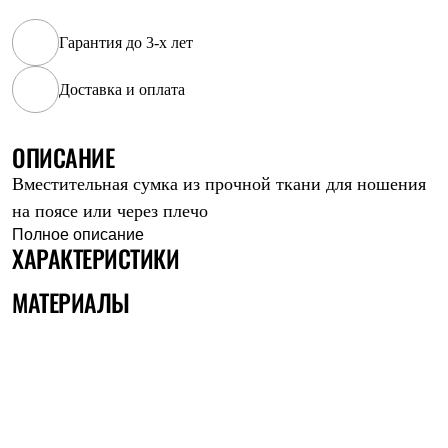
Рубашки
Футболки
Гарантия до 3-х лет
Толстовки
Брюки
Доставка и оплата
Термобелье
Теплое термобелье
Среднее термобелье
ОПИСАНИЕ
Легкое термобелье
Флисовая одежда
Вместительная сумка из прочной ткани для ношения
Куртки
Брюки
на поясе или через плечо
Детская одежда
Полное описание
Утепленная пухом
ХАРАКТЕРИСТИКИ
Комбинезоны
Куртки
МАТЕРИАЛЫ
Брюки
Утепленная синтетикой
Комбинезоны
Куртки
Брюки
Лёгкая одежда
Футболки
Толстовки