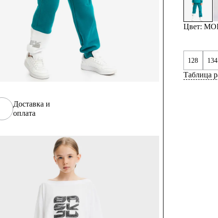
Цвет: М
128
134
Таблица р
Доставка и
оплата