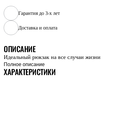
Рубашки
Футболки
Гарантия до 3-х лет
Толстовки
Брюки
Доставка и оплата
Термобелье
Теплое термобелье
Среднее термобелье
ОПИСАНИЕ
Легкое термобелье
Флисовая одежда
Идеальный рюкзак на все случаи жизни
Куртки
Брюки
Полное описание
ХАРАКТЕРИСТИКИ
Детская одежда
Утепленная пухом
Комбинезоны
Куртки
Брюки
Утепленная синтетикой
Комбинезоны
Куртки
Брюки
Лёгкая одежда
Футболки
Толстовки