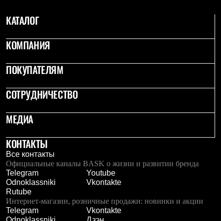
С синтетическим утеплителем
Аксессуары для спальников
КАТАЛОГ
Сумки и баулы
Баулы
КОМПАНИЯ
Кошельки
Сумки
Гермомешки
ПОКУПАТЕЛЯМ
Полезные аксессуары
Книги
Еда
СОТРУДНИЧЕСТВО
Коврики
Обувь
МЕДИА
Женская обувь
Сапоги
Ботинки
КОНТАКТЫ
Мужская обувь
Все контакты
Ботинки
Официальные каналы BASK о жизни и развитии бренда
Кроссовки
Telegram
Youtube
Сапоги
Odnoklassniki
Vkontakte
Гамаши и бахилы
Rutube
Гамаши
Интернет-магазин, розничные продажи: новинки и акции
Бахилы
Telegram
Vkontakte
Тапочки и чуни
Odnoklassniki
Дзэн