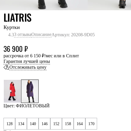
Термобелье
Теплое термобелье
ФИОЛЕТОВЫЙ
LIATRIS
Среднее термобелье
Легкое термобелье
Лёгкая одежда
Куртки
Футболки
3 отзыва
Описание
4.3
Артикул: 20208-9D05
Рубашки
Толстовки
36 900 ₽
Брюки
Шорты
рассрочка от 6 150 ₽/мес или в Сплит
Женская одежда
Гарантия лучшей цены
Утепленная пухом
Отслеживать цену
Куртки
Брюки
Жилеты
Утепленная синтетикой
Куртки
Брюки
Штормовая одежда
Цвет: ФИОЛЕТОВЫЙ
Куртки
Софтшелл одежда
Куртки
128
134
140
146
152
158
164
170
Брюки
Лёгкая одежда