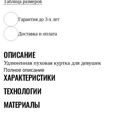
Таблица размеров
Рубашки
Футболки
Толстовки
Гарантия до 3-х лет
Брюки
Термобелье
Доставка и оплата
Теплое термобелье
Среднее термобелье
Легкое термобелье
Флисовая одежда
ОПИСАНИЕ
Куртки
Удлиненная пуховая куртка для девушек
Брюки
Детская одежда
Полное описание
ХАРАКТЕРИСТИКИ
Утепленная пухом
Комбинезоны
Куртки
ТЕХНОЛОГИИ
Брюки
Утепленная синтетикой
МАТЕРИАЛЫ
Комбинезоны
Куртки
Брюки
Лёгкая одежда
Футболки
Толстовки