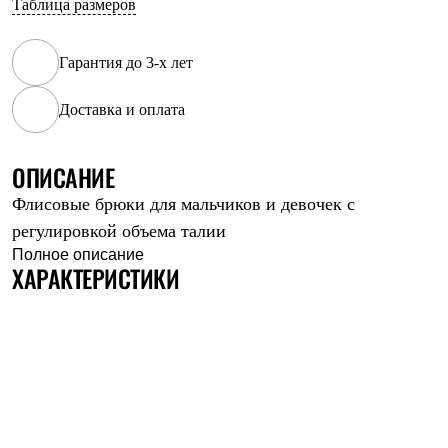
Таблица размеров
Рубашки
Футболки
Толстовки
Гарантия до 3-х лет
Брюки
Термобелье
Доставка и оплата
Теплое термобелье
Среднее термобелье
Легкое термобелье
Флисовая одежда
ОПИСАНИЕ
Куртки
Флисовые брюки для мальчиков и девочек с
Брюки
Детская одежда
регулировкой объема талии
Утепленная пухом
Полное описание
Комбинезоны
ХАРАКТЕРИСТИКИ
Куртки
Брюки
Утепленная синтетикой
Комбинезоны
Куртки
Брюки
Лёгкая одежда
Футболки
Толстовки