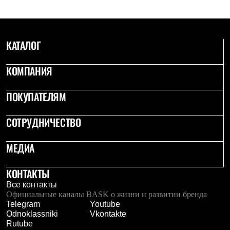
С синтетическим утеплителем
Аксессуары для спальников
Сумки и баулы
Баулы
КАТАЛОГ
Кошельки
Сумки
Гермомешки
КОМПАНИЯ
Полезные аксессуары
Книги
ПОКУПАТЕЛЯМ
Еда
Коврики
Обувь
СОТРУДНИЧЕСТВО
Женская обувь
Сапоги
Ботинки
МЕДИА
Мужская обувь
Ботинки
КОНТАКТЫ
Кроссовки
Сапоги
Все контакты
Гамаши и бахилы
Официальные каналы BASK о жизни и развитии бренда
Гамаши
Telegram
Youtube
Бахилы
Odnoklassniki
Vkontakte
Тапочки и чуни
Rutube