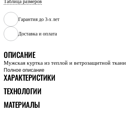
Таблица размеров
Рубашки
Футболки
Толстовки
Гарантия до 3-х лет
Брюки
Термобелье
Доставка и оплата
Теплое термобелье
Среднее термобелье
Легкое термобелье
Флисовая одежда
ОПИСАНИЕ
Куртки
Мужская куртка из теплой и ветрозащитной ткани
Брюки
Детская одежда
Полное описание
ХАРАКТЕРИСТИКИ
Утепленная пухом
Комбинезоны
Куртки
ТЕХНОЛОГИИ
Брюки
Утепленная синтетикой
МАТЕРИАЛЫ
Комбинезоны
Куртки
Брюки
Лёгкая одежда
Футболки
Толстовки