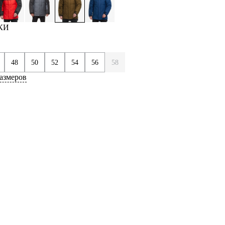
КИ
48
50
52
54
56
58
азмеров