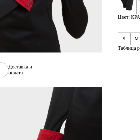
Цвет: К
S
M
Таблица р
Доставка и
оплата