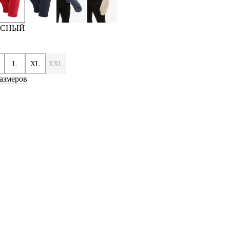
РАСНЫЙ
L
XL
XXL
азмеров