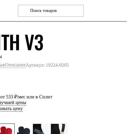
КРАСНЫЙ
ITH V3
ы
зыв
Описание
Артикул: 19224-9205
 от 533 ₽/мес или в Сплит
 лучшей цены
ивать цену