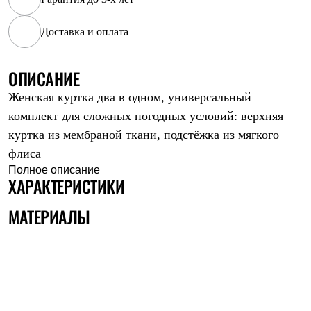
Рубашки
Футболки
Доставка и оплата
Толстовки
Брюки
Термобелье
ОПИСАНИЕ
Теплое термобелье
Среднее термобелье
Женская куртка два в одном, универсальный
Легкое термобелье
комплект для сложных погодных условий: верхняя
Флисовая одежда
Куртки
куртка из мембраной ткани, подстёжка из мягкого
Брюки
флиса
Детская одежда
Утепленная пухом
Полное описание
ХАРАКТЕРИСТИКИ
Комбинезоны
Куртки
Брюки
МАТЕРИАЛЫ
Утепленная синтетикой
Комбинезоны
Куртки
Брюки
Лёгкая одежда
Футболки
Толстовки