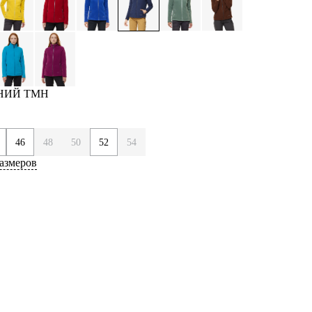
ИНИЙ ТМН
46
48
50
52
54
азмеров