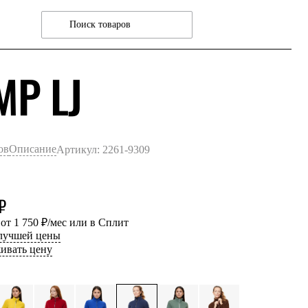
СИНИЙ ТМН
MP LJ
ов
Описание
Артикул: 2261-9309
₽
 от 1 750 ₽/мес или в Сплит
 лучшей цены
ивать цену