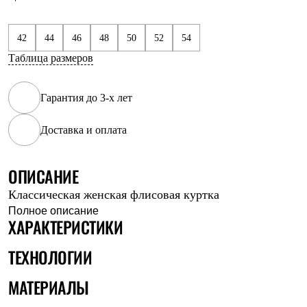
Рубашки
Футболки
Толстовки
42
44
46
48
50
52
54
Брюки
Таблица размеров
Термобелье
Теплое термобелье
Среднее термобелье
Гарантия до 3-х лет
Легкое термобелье
Флисовая одежда
Куртки
Доставка и оплата
Брюки
Детская одежда
Утепленная пухом
ОПИСАНИЕ
Комбинезоны
Куртки
Классическая женская флисовая куртка
Брюки
Полное описание
Утепленная синтетикой
ХАРАКТЕРИСТИКИ
Комбинезоны
Куртки
ТЕХНОЛОГИИ
Брюки
Лёгкая одежда
МАТЕРИАЛЫ
Футболки
Толстовки