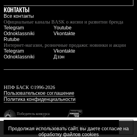
Тапочки
Чуни
КОНТАКТЫ
Уход за обувью
Все контакты
Аксессуары
Официальные каналы BASK о жизни и развитии бренда
Головные уборы
Telegram
Youtube
Шапки
Odnoklassniki
Vkontakte
Балаклавы и маски
Rutube
Кепки и бейсболки
Интернет-магазин, розничные продажи: новинки и акции
Повязки
Telegram
Vkontakte
Шарфы
Odnoklassniki
Дзэн
Панамы
Перчатки и рукавицы
Перчатки
Рукавицы
Носки
НПФ БАСК ©1996-2026
Полезные аксессуары
Пользовательское соглашение
Брелки
Ремни
Политика конфиденциальности
Шевроны
Опушки
Победитель конкурса
Термоковрики
лучших брендов России
Уход за одеждой
резидент технопарка
ДОБАВИТЬ В КОРЗИНУ
В Арктику
Продолжая использовать сайт, вы даете согласие на
Калибр
Коллекции
обработку файлов cookies