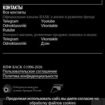
Тапочки
Чуни
КОНТАКТЫ
Уход за обувью
Все контакты
Аксессуары
Официальные каналы BASK о жизни и развитии бренда
Головные уборы
Telegram
Youtube
Шапки
Odnoklassniki
Vkontakte
Балаклавы и маски
Rutube
Кепки и бейсболки
Интернет-магазин, розничные продажи: новинки и акции
Повязки
Telegram
Vkontakte
Шарфы
Odnoklassniki
Дзэн
Панамы
Перчатки и рукавицы
Перчатки
Рукавицы
Носки
НПФ БАСК ©1996-2026
Полезные аксессуары
Пользовательское соглашение
Брелки
Ремни
Политика конфиденциальности
Шевроны
Опушки
Победитель конкурса
Термоковрики
лучших брендов России
Уход за одеждой
резидент технопарка
В Арктику
Продолжая использовать сайт, вы даете согласие на
Калибр
Коллекции
обработку файлов cookies