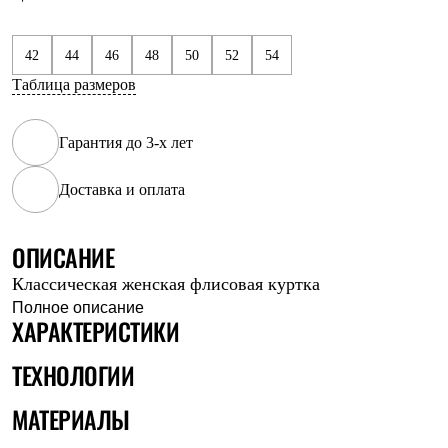
Рубашки
Футболки
Толстовки
42
44
46
48
50
52
54
Брюки
Таблица размеров
Термобелье
Теплое термобелье
Среднее термобелье
Гарантия до 3-х лет
Легкое термобелье
Флисовая одежда
Куртки
Доставка и оплата
Брюки
Детская одежда
Утепленная пухом
ОПИСАНИЕ
Комбинезоны
Куртки
Классическая женская флисовая куртка
Брюки
Полное описание
Утепленная синтетикой
ХАРАКТЕРИСТИКИ
Комбинезоны
Куртки
ТЕХНОЛОГИИ
Брюки
Лёгкая одежда
МАТЕРИАЛЫ
Футболки
Толстовки