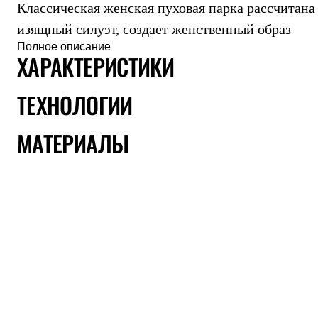
Классическая женская пуховая парка рассчитана
Толстовки
Брюки
изящный силуэт, создает женственный образ
Софтшелл одежда
Полное описание
Куртки
ХАРАКТЕРИСТИКИ
Флисовая одежда
Куртки
Брюки
ТЕХНОЛОГИИ
Жилеты
Комбинезоны
Термобелье
МАТЕРИАЛЫ
Комплект термобелья
Снаряжение
Палатки и тенты
Палатки
Тенты
Аксессуары для палаток
Рюкзаки
Экспедиционные
Легкоходные
Альпинистские
Городские
Аксессуары для рюкзаков
Спальные мешки
Пуховые