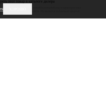
еть этот товар в каталоге дилера
 оставляет за собой право изменять внешний вид и характеристики
es
ХОРОШО
ижая его потребительских свойств. Не является публичной офертой.