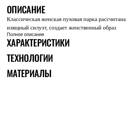
ОПИСАНИЕ
Комбинированные
С синтетическим утеплителем
Аксессуары для спальников
Классическая женская пуховая парка рассчитана
Сумки и баулы
Баулы
изящный силуэт, создает женственный образ
Кошельки
Полное описание
Сумки
ХАРАКТЕРИСТИКИ
Гермомешки
Полезные аксессуары
ТЕХНОЛОГИИ
Книги
Еда
Коврики
МАТЕРИАЛЫ
Обувь
Женская обувь
Сапоги
Ботинки
Мужская обувь
Ботинки
Кроссовки
Сапоги
Гамаши и бахилы
Гамаши
Бахилы