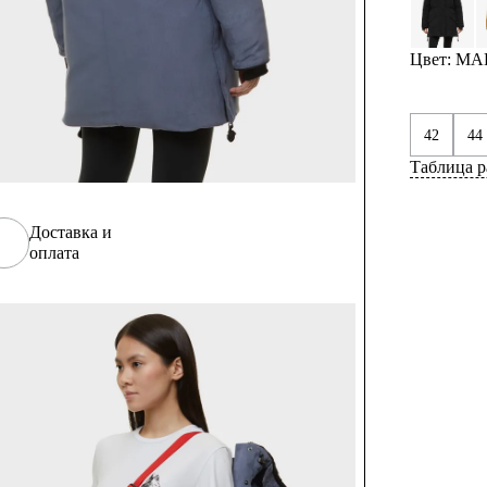
Цвет: М
42
44
Таблица р
Доставка и
оплата