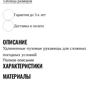
Таблица размеров
Рубашки
Футболки
Толстовки
Гарантия до 3-х лет
Брюки
Термобелье
Доставка и оплата
Теплое термобелье
Среднее термобелье
Легкое термобелье
Флисовая одежда
ОПИСАНИЕ
Куртки
Удлиненные пуховые рукавицы для сложных
Брюки
Детская одежда
погодных условий
Утепленная пухом
Полное описание
Комбинезоны
ХАРАКТЕРИСТИКИ
Куртки
Брюки
МАТЕРИАЛЫ
Утепленная синтетикой
Комбинезоны
Куртки
Брюки
Лёгкая одежда
Футболки
Толстовки