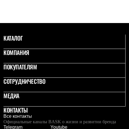
С синтетическим утеплителем
Аксессуары для спальников
Сумки и баулы
Баулы
Кошельки
Сумки
КАТАЛОГ
Гермомешки
Полезные аксессуары
Книги
КОМПАНИЯ
Еда
Коврики
Обувь
ПОКУПАТЕЛЯМ
Женская обувь
Сапоги
СОТРУДНИЧЕСТВО
Ботинки
Мужская обувь
Ботинки
МЕДИА
Кроссовки
Сапоги
Гамаши и бахилы
КОНТАКТЫ
Гамаши
Все контакты
Бахилы
Официальные каналы BASK о жизни и развитии бренда
Тапочки и чуни
Telegram
Youtube