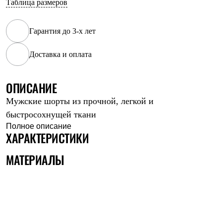
Таблица размеров
Рубашки
Футболки
Толстовки
Гарантия до 3-х лет
Брюки
Термобелье
Доставка и оплата
Теплое термобелье
Среднее термобелье
Легкое термобелье
Флисовая одежда
ОПИСАНИЕ
Куртки
Мужские шорты из прочной, легкой и
Брюки
Детская одежда
быстросохнущей ткани
Утепленная пухом
Полное описание
Комбинезоны
ХАРАКТЕРИСТИКИ
Куртки
Брюки
МАТЕРИАЛЫ
Утепленная синтетикой
Комбинезоны
Куртки
Брюки
Лёгкая одежда
Футболки
Толстовки