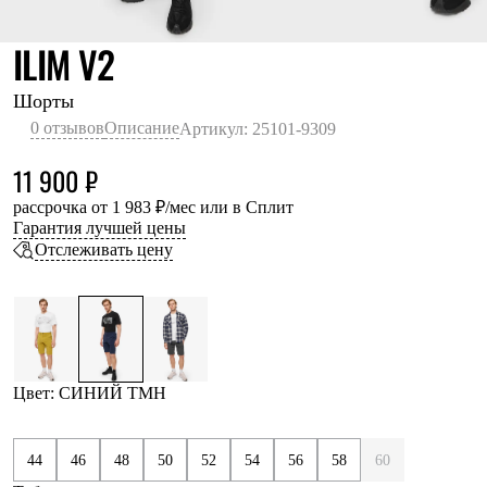
Термобелье
Теплое термобелье
СИНИЙ ТМН
ILIM V2
Среднее термобелье
Легкое термобелье
Лёгкая одежда
Шорты
Футболки
0 отзывов
Описание
Артикул: 25101-9309
Рубашки
Толстовки
11 900 ₽
Брюки
Шорты
рассрочка от 1 983 ₽/мес или в Сплит
Женская одежда
Гарантия лучшей цены
Утепленная пухом
Отслеживать цену
Куртки
Брюки
Жилеты
Утепленная синтетикой
Куртки
Брюки
Штормовая одежда
Цвет: СИНИЙ ТМН
Куртки
Софтшелл одежда
Куртки
44
46
48
50
52
54
56
58
60
Брюки
Лёгкая одежда