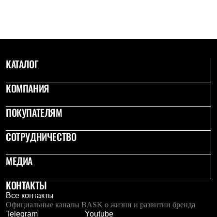
С синтетическим утеплителем
Аксессуары для спальников
Сумки и баулы
Баулы
Кошельки
Сумки
КАТАЛОГ
Гермомешки
Полезные аксессуары
Книги
КОМПАНИЯ
Еда
Коврики
Обувь
ПОКУПАТЕЛЯМ
Женская обувь
Сапоги
СОТРУДНИЧЕСТВО
Ботинки
Мужская обувь
Ботинки
МЕДИА
Кроссовки
Сапоги
Гамаши и бахилы
КОНТАКТЫ
Гамаши
Все контакты
Бахилы
Официальные каналы BASK о жизни и развитии бренда
Тапочки и чуни
Telegram
Youtube