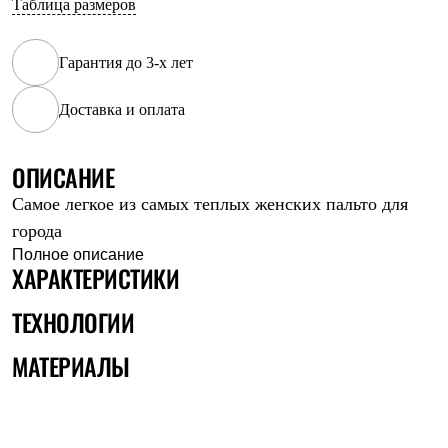
Таблица размеров
Рубашки
Футболки
Толстовки
Гарантия до 3-х лет
Брюки
Термобелье
Доставка и оплата
Теплое термобелье
Среднее термобелье
Легкое термобелье
Флисовая одежда
ОПИСАНИЕ
Куртки
Самое легкое из самых теплых женских пальто для
Брюки
Детская одежда
города
Утепленная пухом
Полное описание
Комбинезоны
ХАРАКТЕРИСТИКИ
Куртки
Брюки
ТЕХНОЛОГИИ
Утепленная синтетикой
Комбинезоны
МАТЕРИАЛЫ
Куртки
Брюки
Лёгкая одежда
Футболки
Толстовки