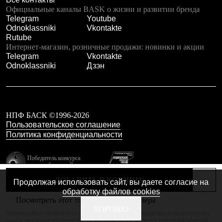
Тапочки
Официальные каналы BASK о жизни и развитии бренда
Чуни
Telegram
Youtube
Уход за обувью
Odnoklassniki
Vkontakte
Аксессуары
Rutube
Головные уборы
Интернет-магазин, розничные продажи: новинки и акции
Шапки
Telegram
Vkontakte
Балаклавы и маски
Odnoklassniki
Дзэн
Кепки и бейсболки
Повязки
Шарфы
Панамы
Перчатки и рукавицы
Перчатки
НПФ БАСК ©1996-2026
Рукавицы
Пользовательское соглашение
Носки
Политика конфиденциальности
Полезные аксессуары
Брелки
Победитель конкурса
Ремни
лучших брендов России
Шевроны
резидент технопарка
Опушки
ДОБАВИТЬ В КОРЗИНУ
Продолжая использовать сайт, вы даете согласие на
Калибр
Термоковрики
обработку файлов cookies
Уход за одеждой
Посмотреть этот товар в каталоге дилера
В Арктику
Сделано в Braind
ХОРОШО
Производитель оставляет за собой право изменять внешний вид и характеристики
Коллекции
товара, не снижая его потребительских свойств. Не является публичной офертой.