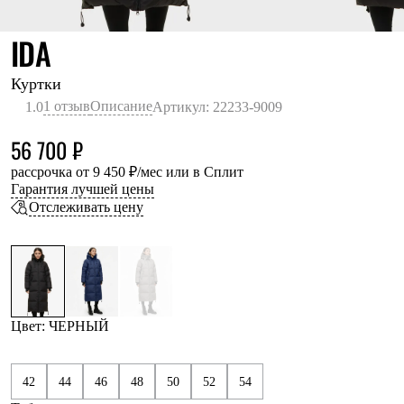
Термобелье
Теплое термобелье
ЧЕРНЫЙ
IDA
Среднее термобелье
Легкое термобелье
Лёгкая одежда
Куртки
Футболки
1 отзыв
Описание
1.0
Артикул: 22233-9009
Рубашки
Толстовки
56 700 ₽
Брюки
Шорты
рассрочка от 9 450 ₽/мес или в Сплит
Женская одежда
Гарантия лучшей цены
Утепленная пухом
Отслеживать цену
Куртки
Брюки
Жилеты
Утепленная синтетикой
Куртки
Брюки
Штормовая одежда
Цвет: ЧЕРНЫЙ
Куртки
Софтшелл одежда
Куртки
42
44
46
48
50
52
54
Брюки
Лёгкая одежда