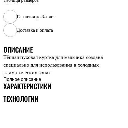
Таблица размеров
Рубашки
Футболки
Толстовки
Гарантия до 3-х лет
Брюки
Термобелье
Доставка и оплата
Теплое термобелье
Среднее термобелье
Легкое термобелье
ОПИСАНИЕ
Флисовая одежда
Куртки
Тёплая пуховая куртка для мальчика создана
Брюки
Детская одежда
специально для использования в холодных
Утепленная пухом
климатических зонах
Комбинезоны
Полное описание
Куртки
ХАРАКТЕРИСТИКИ
Брюки
Утепленная синтетикой
ТЕХНОЛОГИИ
Комбинезоны
Куртки
Брюки
Лёгкая одежда
Футболки
Толстовки