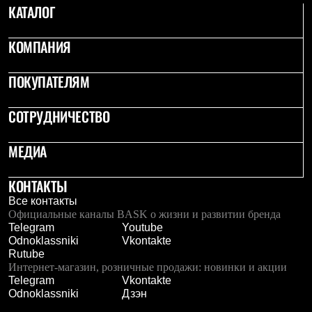
КАТАЛОГ
С синтетическим утеплителем
Аксессуары для спальников
Сумки и баулы
КОМПАНИЯ
Баулы
Кошельки
Сумки
ПОКУПАТЕЛЯМ
Гермомешки
Полезные аксессуары
СОТРУДНИЧЕСТВО
Книги
Еда
Коврики
МЕДИА
Обувь
Женская обувь
Сапоги
КОНТАКТЫ
Ботинки
Все контакты
Мужская обувь
Официальные каналы BASK о жизни и развитии бренда
Ботинки
Telegram
Youtube
Кроссовки
Odnoklassniki
Vkontakte
Сапоги
Rutube
Гамаши и бахилы
Интернет-магазин, розничные продажи: новинки и акции
Гамаши
Telegram
Vkontakte
Бахилы
Odnoklassniki
Дзэн
Тапочки и чуни