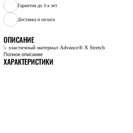
Рубашки
Гарантия до 3-х лет
Футболки
Толстовки
Доставка и оплата
Брюки
Термобелье
Теплое термобелье
ОПИСАНИЕ
Среднее термобелье
Легкое термобелье
\- эластичный материал Advance® X Stretch
Флисовая одежда
Полное описание
Куртки
ХАРАКТЕРИСТИКИ
Брюки
Детская одежда
Утепленная пухом
Комбинезоны
Куртки
Брюки
Утепленная синтетикой
Комбинезоны
Куртки
Брюки
Лёгкая одежда
Футболки
Толстовки