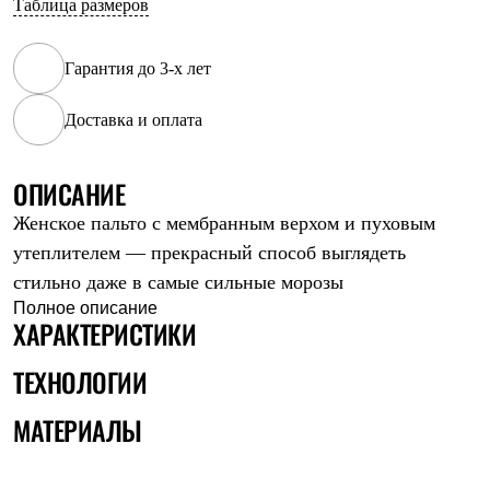
Таблица размеров
Рубашки
Футболки
Толстовки
Гарантия до 3-х лет
Брюки
Термобелье
Доставка и оплата
Теплое термобелье
Среднее термобелье
Легкое термобелье
Флисовая одежда
ОПИСАНИЕ
Куртки
Женское пальто с мембранным верхом и пуховым
Брюки
Детская одежда
утеплителем — прекрасный способ выглядеть
Утепленная пухом
стильно даже в самые сильные морозы
Комбинезоны
Куртки
Полное описание
ХАРАКТЕРИСТИКИ
Брюки
Утепленная синтетикой
Комбинезоны
ТЕХНОЛОГИИ
Куртки
Брюки
МАТЕРИАЛЫ
Лёгкая одежда
Футболки
Толстовки