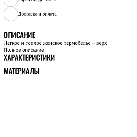
Рубашки
Футболки
Доставка и оплата
Толстовки
Брюки
Термобелье
ОПИСАНИЕ
Теплое термобелье
Среднее термобелье
Легкое и теплое женское термобелье – верх
Легкое термобелье
Полное описание
Флисовая одежда
ХАРАКТЕРИСТИКИ
Куртки
Брюки
МАТЕРИАЛЫ
Детская одежда
Утепленная пухом
Комбинезоны
Куртки
Брюки
Утепленная синтетикой
Комбинезоны
Куртки
Брюки
Лёгкая одежда
Футболки
Толстовки