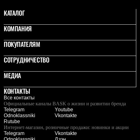
С синтетическим утеплителем
Аксессуары для спальников
КАТАЛОГ
Сумки и баулы
Баулы
КОМПАНИЯ
Кошельки
Сумки
Гермомешки
ПОКУПАТЕЛЯМ
Полезные аксессуары
Книги
Еда
СОТРУДНИЧЕСТВО
Коврики
Обувь
МЕДИА
Женская обувь
Сапоги
Ботинки
КОНТАКТЫ
Мужская обувь
Все контакты
Ботинки
Официальные каналы BASK о жизни и развитии бренда
Кроссовки
Telegram
Youtube
Сапоги
Odnoklassniki
Vkontakte
Гамаши и бахилы
Rutube
Гамаши
Интернет-магазин, розничные продажи: новинки и акции
Бахилы
Telegram
Vkontakte
Тапочки и чуни
Odnoklassniki
Дзэн