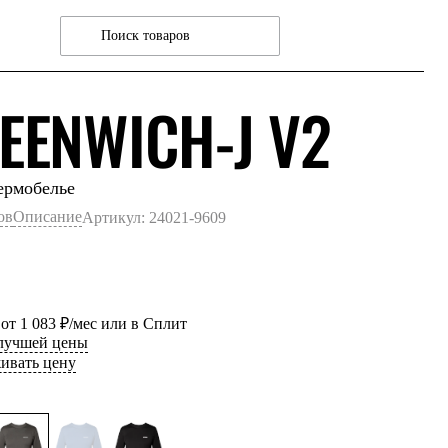
СЕР
EENWICH-J V2
ермобелье
ов
Описание
Артикул: 24021-9609
 от 1 083 ₽/мес или в Сплит
 лучшей цены
ивать цену