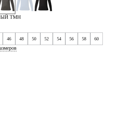
ЕРЫЙ ТМН
46
48
50
52
54
56
58
60
азмеров