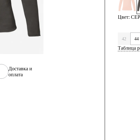
Цвет: С
42
44
Таблица р
Доставка и
оплата