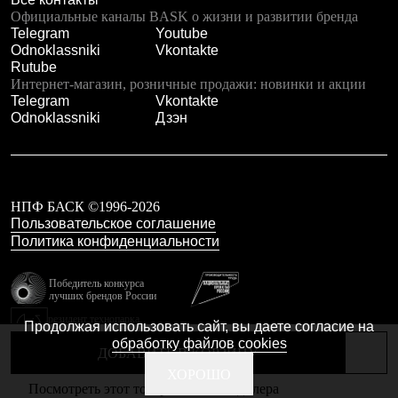
Тапочки
Официальные каналы BASK о жизни и развитии бренда
Чуни
Telegram
Youtube
Уход за обувью
Odnoklassniki
Vkontakte
Аксессуары
Rutube
Головные уборы
Интернет-магазин, розничные продажи: новинки и акции
Шапки
Telegram
Vkontakte
Балаклавы и маски
Odnoklassniki
Дзэн
Кепки и бейсболки
Повязки
Шарфы
Панамы
Перчатки и рукавицы
Перчатки
НПФ БАСК ©1996-2026
Рукавицы
Пользовательское соглашение
Носки
Политика конфиденциальности
Полезные аксессуары
Брелки
Победитель конкурса
Ремни
лучших брендов России
Шевроны
резидент технопарка
Опушки
Продолжая использовать сайт, вы даете согласие на
Калибр
Термоковрики
обработку файлов cookies
ДОБАВИТЬ В КОРЗИНУ
Уход за одеждой
В Арктику
Сделано в Braind
ХОРОШО
Посмотреть этот товар в каталоге дилера
Коллекции