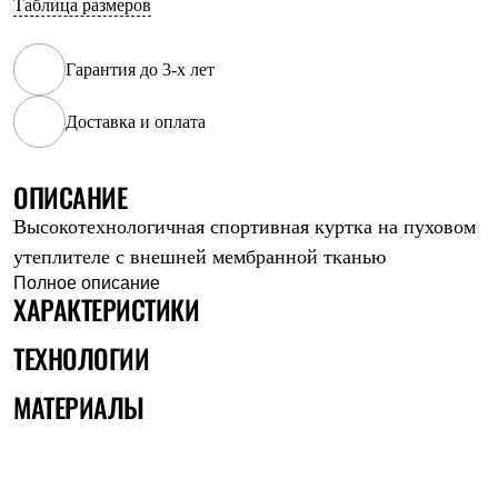
Таблица размеров
Рубашки
Футболки
Толстовки
Гарантия до 3-х лет
Брюки
Термобелье
Доставка и оплата
Теплое термобелье
Среднее термобелье
Легкое термобелье
Флисовая одежда
ОПИСАНИЕ
Куртки
Высокотехнологичная спортивная куртка на пуховом
Брюки
Детская одежда
утеплителе с внешней мембранной тканью
Утепленная пухом
Полное описание
Комбинезоны
ХАРАКТЕРИСТИКИ
Куртки
Брюки
ТЕХНОЛОГИИ
Утепленная синтетикой
Комбинезоны
МАТЕРИАЛЫ
Куртки
Брюки
Лёгкая одежда
Футболки
Толстовки