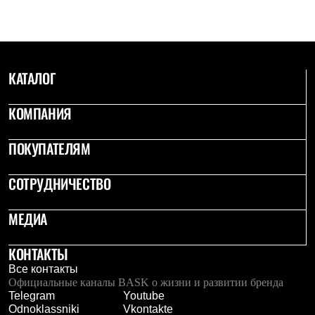
С синтетическим утеплителем
Аксессуары для спальников
Сумки и баулы
Баулы
Кошельки
КАТАЛОГ
Сумки
Гермомешки
Полезные аксессуары
КОМПАНИЯ
Книги
Еда
Коврики
ПОКУПАТЕЛЯМ
Обувь
Женская обувь
СОТРУДНИЧЕСТВО
Сапоги
Ботинки
Мужская обувь
МЕДИА
Ботинки
Кроссовки
Сапоги
КОНТАКТЫ
Гамаши и бахилы
Все контакты
Гамаши
Официальные каналы BASK о жизни и развитии бренда
Бахилы
Telegram
Youtube
Тапочки и чуни
Odnoklassniki
Vkontakte