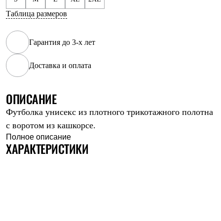
Рубашки
Таблица размеров
Футболки
Толстовки
Брюки
Гарантия до 3-х лет
Термобелье
Теплое термобелье
Среднее термобелье
Доставка и оплата
Легкое термобелье
Флисовая одежда
Куртки
ОПИСАНИЕ
Брюки
Детская одежда
Футболка унисекс из плотного трикотажного полотна
Утепленная пухом
с воротом из кашкорсе.
Комбинезоны
Полное описание
Куртки
ХАРАКТЕРИСТИКИ
Брюки
Утепленная синтетикой
Комбинезоны
Куртки
Брюки
Лёгкая одежда
Футболки
Толстовки