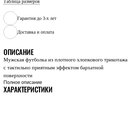
Таблица размеров
Рубашки
Футболки
Толстовки
Гарантия до 3-х лет
Брюки
Термобелье
Доставка и оплата
Теплое термобелье
Среднее термобелье
Легкое термобелье
Флисовая одежда
ОПИСАНИЕ
Куртки
Мужская футболка из плотного хлопкового трикотажа
Брюки
Детская одежда
с тактильно приятным эффектом бархатной
Утепленная пухом
поверхности
Комбинезоны
Куртки
Полное описание
ХАРАКТЕРИСТИКИ
Брюки
Утепленная синтетикой
Комбинезоны
Куртки
Брюки
Лёгкая одежда
Футболки
Толстовки