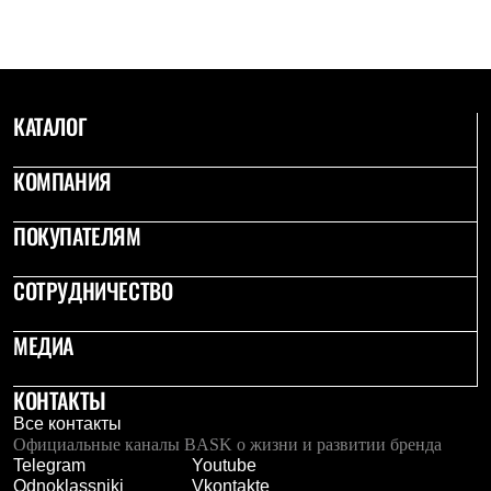
С синтетическим утеплителем
Аксессуары для спальников
Сумки и баулы
Баулы
Кошельки
Сумки
КАТАЛОГ
Гермомешки
Полезные аксессуары
КОМПАНИЯ
Книги
Еда
Коврики
ПОКУПАТЕЛЯМ
Обувь
Женская обувь
СОТРУДНИЧЕСТВО
Сапоги
Ботинки
Мужская обувь
МЕДИА
Ботинки
Кроссовки
Сапоги
КОНТАКТЫ
Гамаши и бахилы
Все контакты
Гамаши
Официальные каналы BASK о жизни и развитии бренда
Бахилы
Telegram
Youtube
Тапочки и чуни
Odnoklassniki
Vkontakte