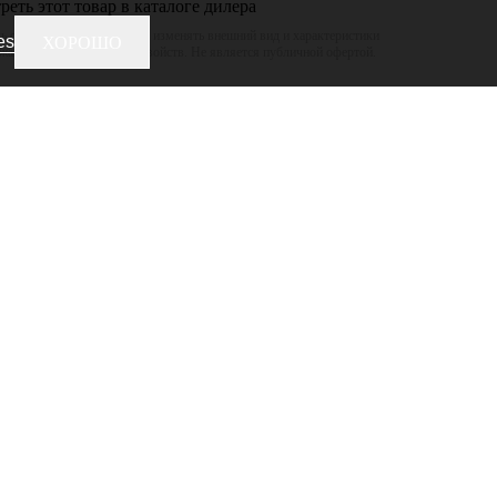
еть этот товар в каталоге дилера
 оставляет за собой право изменять внешний вид и характеристики
es
ХОРОШО
ижая его потребительских свойств. Не является публичной офертой.