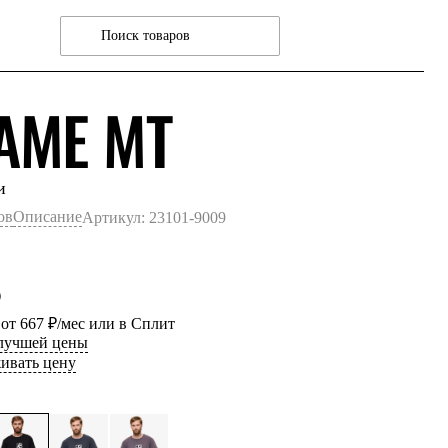
ЧЕРНЫЙ
AME MT
и
ов
Описание
Артикул: 23101-9009
₽
 от 667 ₽/мес или в Сплит
 лучшей цены
ивать цену