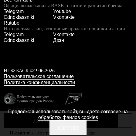
Тапочки
Официальные каналы BASK о жизни и развитии бренда
Чуни
Telegram
Youtube
Уход за обувью
Odnoklassniki
Vkontakte
Аксессуары
Rutube
Головные уборы
Интернет-магазин, розничные продажи: новинки и акции
Шапки
Telegram
Vkontakte
Балаклавы и маски
Odnoklassniki
Дзэн
Кепки и бейсболки
Повязки
Шарфы
Панамы
Перчатки и рукавицы
Перчатки
НПФ БАСК ©1996-2026
Рукавицы
Пользовательское соглашение
Носки
Политика конфиденциальности
Полезные аксессуары
Брелки
Победитель конкурса
Ремни
лучших брендов России
Шевроны
резидент технопарка
Опушки
Продолжая использовать сайт, вы даете согласие на
Калибр
Термоковрики
обработку файлов cookies
ДОБАВИТЬ В КОРЗИНУ
Уход за одеждой
В Арктику
Сделано в Braind
ХОРОШО
Посмотреть этот товар в каталоге дилера
Коллекции