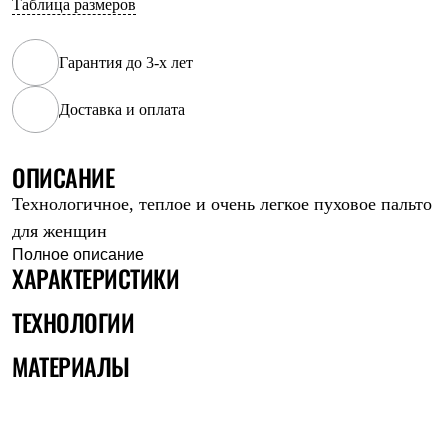
Таблица размеров
Рубашки
Футболки
Толстовки
Гарантия до 3-х лет
Брюки
Термобелье
Доставка и оплата
Теплое термобелье
Среднее термобелье
Легкое термобелье
Флисовая одежда
ОПИСАНИЕ
Куртки
Технологичное, теплое и очень легкое пуховое пальто
Брюки
Детская одежда
для женщин
Утепленная пухом
Полное описание
Комбинезоны
ХАРАКТЕРИСТИКИ
Куртки
Брюки
ТЕХНОЛОГИИ
Утепленная синтетикой
Комбинезоны
МАТЕРИАЛЫ
Куртки
Брюки
Лёгкая одежда
Футболки
Толстовки