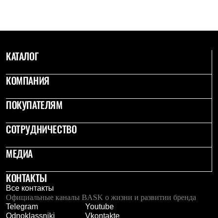
С синтетическим утеплителем
Аксессуары для спальников
Сумки и баулы
Баулы
Кошельки
Сумки
КАТАЛОГ
Гермомешки
Полезные аксессуары
КОМПАНИЯ
Книги
Еда
Коврики
ПОКУПАТЕЛЯМ
Обувь
Женская обувь
СОТРУДНИЧЕСТВО
Сапоги
Ботинки
Мужская обувь
МЕДИА
Ботинки
Кроссовки
Сапоги
КОНТАКТЫ
Гамаши и бахилы
Все контакты
Гамаши
Официальные каналы BASK о жизни и развитии бренда
Бахилы
Telegram
Youtube
Тапочки и чуни
Odnoklassniki
Vkontakte