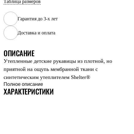
Таблица размеров
Рубашки
Футболки
Толстовки
Гарантия до 3-х лет
Брюки
Термобелье
Доставка и оплата
Теплое термобелье
Среднее термобелье
Легкое термобелье
Флисовая одежда
ОПИСАНИЕ
Куртки
Утепленные детские рукавицы из плотной, но
Брюки
Детская одежда
приятной на ощупь мембранной ткани с
Утепленная пухом
синтетическим утеплителем Shelter®
Комбинезоны
Куртки
Полное описание
ХАРАКТЕРИСТИКИ
Брюки
Утепленная синтетикой
Комбинезоны
Куртки
Брюки
Лёгкая одежда
Футболки
Толстовки