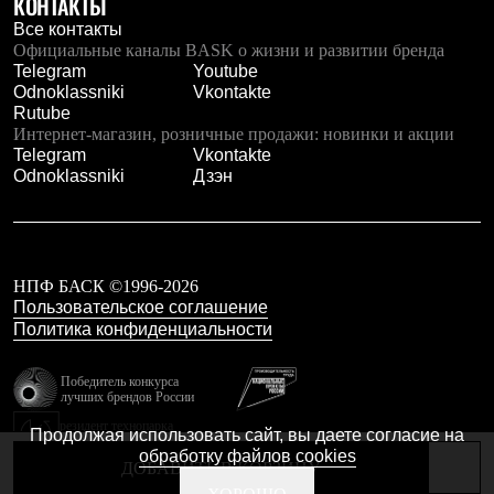
КОНТАКТЫ
Тапочки
Чуни
Все контакты
Уход за обувью
Официальные каналы BASK о жизни и развитии бренда
Аксессуары
Telegram
Youtube
Головные уборы
Odnoklassniki
Vkontakte
Шапки
Rutube
Балаклавы и маски
Интернет-магазин, розничные продажи: новинки и акции
Кепки и бейсболки
Telegram
Vkontakte
Повязки
Odnoklassniki
Дзэн
Шарфы
Панамы
Перчатки и рукавицы
Перчатки
Рукавицы
НПФ БАСК ©1996-2026
Носки
Пользовательское соглашение
Полезные аксессуары
Политика конфиденциальности
Брелки
Ремни
Шевроны
Победитель конкурса
лучших брендов России
Опушки
Термоковрики
резидент технопарка
Продолжая использовать сайт, вы даете согласие на
Уход за одеждой
Калибр
обработку файлов cookies
В Арктику
ДОБАВИТЬ В КОРЗИНУ
Коллекции
Сделано в Braind