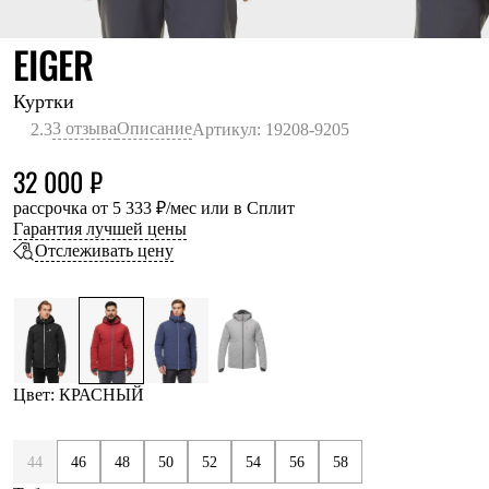
Термобелье
Теплое термобелье
КРАСНЫЙ
EIGER
Среднее термобелье
Легкое термобелье
Лёгкая одежда
Куртки
Футболки
3 отзыва
Описание
2.3
Артикул: 19208-9205
Рубашки
Толстовки
32 000 ₽
Брюки
Шорты
рассрочка от 5 333 ₽/мес или в Сплит
Женская одежда
Гарантия лучшей цены
Утепленная пухом
Отслеживать цену
Куртки
Брюки
Жилеты
Утепленная синтетикой
Куртки
Брюки
Штормовая одежда
Цвет: КРАСНЫЙ
Куртки
Софтшелл одежда
Куртки
44
46
48
50
52
54
56
58
Брюки
Лёгкая одежда