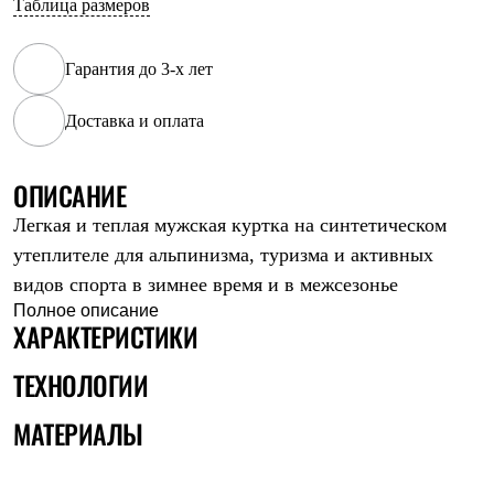
Таблица размеров
Рубашки
Футболки
Толстовки
Гарантия до 3-х лет
Брюки
Термобелье
Доставка и оплата
Теплое термобелье
Среднее термобелье
Легкое термобелье
Флисовая одежда
ОПИСАНИЕ
Куртки
Легкая и теплая мужская куртка на синтетическом
Брюки
Детская одежда
утеплителе для альпинизма, туризма и активных
Утепленная пухом
видов спорта в зимнее время и в межсезонье
Комбинезоны
Куртки
Полное описание
ХАРАКТЕРИСТИКИ
Брюки
Утепленная синтетикой
Комбинезоны
ТЕХНОЛОГИИ
Куртки
Брюки
МАТЕРИАЛЫ
Лёгкая одежда
Футболки
Толстовки