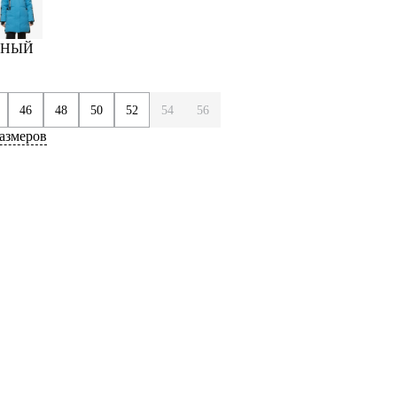
ЕРНЫЙ
46
48
50
52
54
56
азмеров