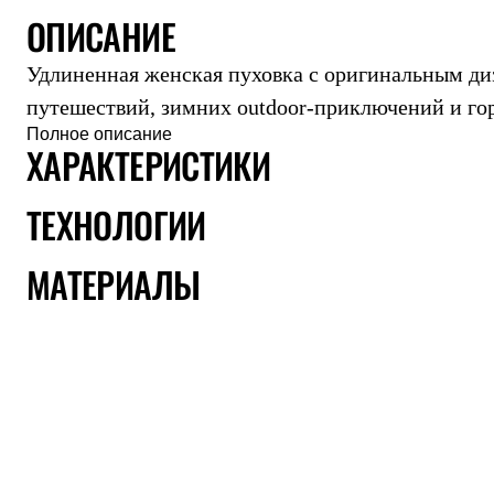
ОПИСАНИЕ
Комбинированные
С синтетическим утеплителем
Аксессуары для спальников
Удлиненная женская пуховка с оригинальным ди
Сумки и баулы
Баулы
путешествий, зимних outdoor-приключений и го
Кошельки
Полное описание
Сумки
ХАРАКТЕРИСТИКИ
Гермомешки
Полезные аксессуары
ТЕХНОЛОГИИ
Книги
Еда
Коврики
МАТЕРИАЛЫ
Обувь
Женская обувь
Сапоги
Ботинки
Мужская обувь
Ботинки
Кроссовки
Сапоги
Гамаши и бахилы
Гамаши
Бахилы