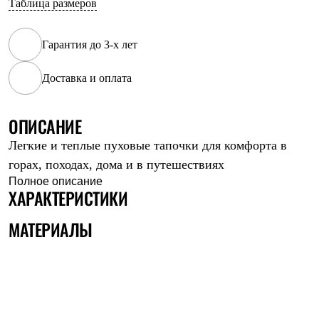
Таблица размеров
Рубашки
Футболки
Толстовки
Гарантия до 3-х лет
Брюки
Термобелье
Доставка и оплата
Теплое термобелье
Среднее термобелье
Легкое термобелье
Флисовая одежда
ОПИСАНИЕ
Куртки
Легкие и теплые пуховые тапочки для комфорта в
Брюки
Детская одежда
горах, походах, дома и в путешествиях
Утепленная пухом
Полное описание
Комбинезоны
ХАРАКТЕРИСТИКИ
Куртки
Брюки
МАТЕРИАЛЫ
Утепленная синтетикой
Комбинезоны
Куртки
Брюки
Лёгкая одежда
Футболки
Толстовки