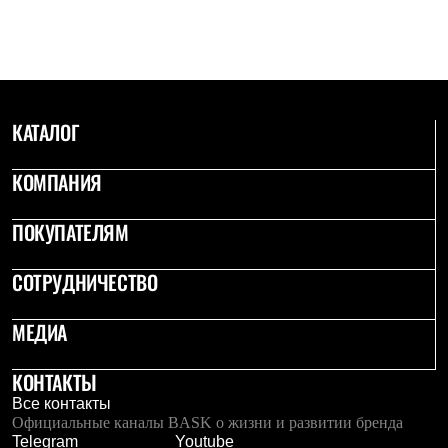
С синтетическим утеплителем
Аксессуары для спальников
Сумки и баулы
Баулы
Кошельки
Сумки
КАТАЛОГ
Гермомешки
Полезные аксессуары
Книги
КОМПАНИЯ
Еда
Коврики
Обувь
ПОКУПАТЕЛЯМ
Женская обувь
Сапоги
СОТРУДНИЧЕСТВО
Ботинки
Мужская обувь
Ботинки
МЕДИА
Кроссовки
Сапоги
Гамаши и бахилы
КОНТАКТЫ
Гамаши
Все контакты
Бахилы
Официальные каналы BASK о жизни и развитии бренда
Тапочки и чуни
Telegram
Youtube